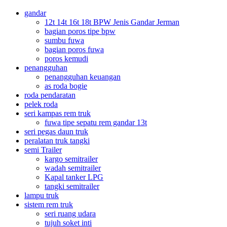
gandar
12t 14t 16t 18t BPW Jenis Gandar Jerman
bagian poros tipe bpw
sumbu fuwa
bagian poros fuwa
poros kemudi
penangguhan
penangguhan keuangan
as roda bogie
roda pendaratan
pelek roda
seri kampas rem truk
fuwa tipe sepatu rem gandar 13t
seri pegas daun truk
peralatan truk tangki
semi Trailer
kargo semitrailer
wadah semitrailer
Kapal tanker LPG
tangki semitrailer
lampu truk
sistem rem truk
seri ruang udara
tujuh soket inti