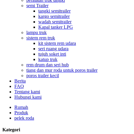
peralatan truk tangki
semi Trailer
tangki semitrailer
kargo semitrailer
wadah semitrailer
Kapal tanker LPG
lampu truk
sistem rem truk
kit sistem rem udara
seri ruang udara
tujuh soket inti
katup truk
rem drum dan seri hub
tiang dan mur roda untuk poros trailer
poros trailer kecil
Berita
FAQ
Tentang kami
Hubungi kami
Rumah
Produk
pelek roda
Kategori