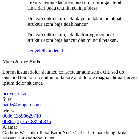
Teknik pemintalan membuat umur piringan lebih
lama dari pada teknik meninju biasa.
Dengan mikroskop, teknik pemintalan membuat
struktur atom baja tidak hancur.
Dengan mikroskop, teknik dorong membuat
struktur atom baja hancur dan muncul retakan.
penyelidikan
detail
Mulai Jurney Anda
Lorem ipsum dolor sit amet, consectetur adipiscing elit, sed do
eiusmod tempor incididunt ut labore and dolore magna aliqua.Lorem
ipsum dolor sit amet.
penyelidikan
Surel
hattie@mbpap.com
telepon
0086 13590629710
0086- (0) 757-83550835
Alamat
Gedung B2, Jalan Jihua Barat No.131, distrik Chancheng, kota
Foshan, Guangdong, Cina