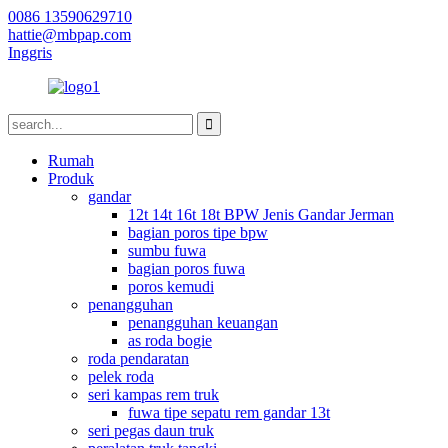
0086 13590629710
hattie@mbpap.com
Inggris
Rumah
Produk
gandar
12t 14t 16t 18t BPW Jenis Gandar Jerman
bagian poros tipe bpw
sumbu fuwa
bagian poros fuwa
poros kemudi
penangguhan
penangguhan keuangan
as roda bogie
roda pendaratan
pelek roda
seri kampas rem truk
fuwa tipe sepatu rem gandar 13t
seri pegas daun truk