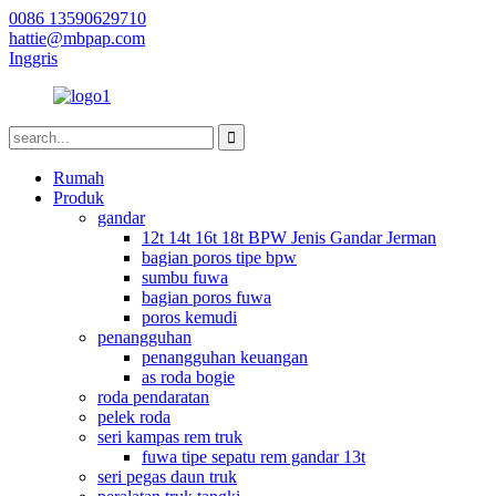
0086 13590629710
hattie@mbpap.com
Inggris
Rumah
Produk
gandar
12t 14t 16t 18t BPW Jenis Gandar Jerman
bagian poros tipe bpw
sumbu fuwa
bagian poros fuwa
poros kemudi
penangguhan
penangguhan keuangan
as roda bogie
roda pendaratan
pelek roda
seri kampas rem truk
fuwa tipe sepatu rem gandar 13t
seri pegas daun truk