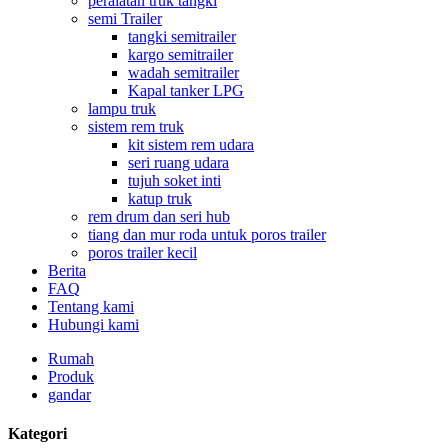
peralatan truk tangki
semi Trailer
tangki semitrailer
kargo semitrailer
wadah semitrailer
Kapal tanker LPG
lampu truk
sistem rem truk
kit sistem rem udara
seri ruang udara
tujuh soket inti
katup truk
rem drum dan seri hub
tiang dan mur roda untuk poros trailer
poros trailer kecil
Berita
FAQ
Tentang kami
Hubungi kami
Rumah
Produk
gandar
Kategori