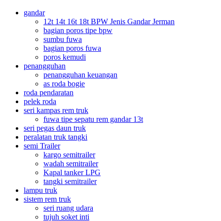
gandar
12t 14t 16t 18t BPW Jenis Gandar Jerman
bagian poros tipe bpw
sumbu fuwa
bagian poros fuwa
poros kemudi
penangguhan
penangguhan keuangan
as roda bogie
roda pendaratan
pelek roda
seri kampas rem truk
fuwa tipe sepatu rem gandar 13t
seri pegas daun truk
peralatan truk tangki
semi Trailer
kargo semitrailer
wadah semitrailer
Kapal tanker LPG
tangki semitrailer
lampu truk
sistem rem truk
seri ruang udara
tujuh soket inti