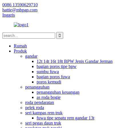
0086 13590629710
hattie@mbpap.com
Inggris
Rumah
Produk
gandar
12t 14t 16t 18t BPW Jenis Gandar Jerman
bagian poros tipe bpw
sumbu fuwa
bagian poros fuwa
poros kemudi
penangguhan
penangguhan keuangan
as roda bogie
roda pendaratan
pelek roda
seri kampas rem truk
fuwa tipe sepatu rem gandar 13t
seri pegas daun truk