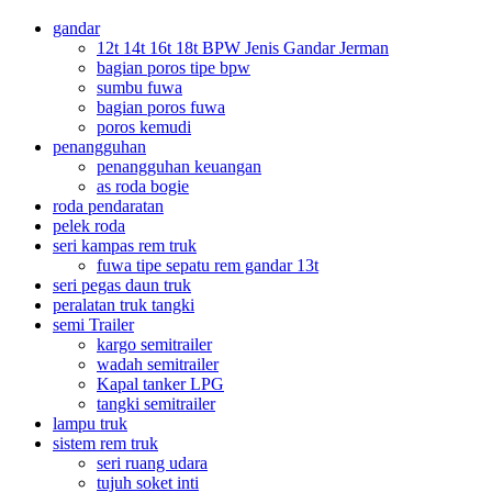
gandar
12t 14t 16t 18t BPW Jenis Gandar Jerman
bagian poros tipe bpw
sumbu fuwa
bagian poros fuwa
poros kemudi
penangguhan
penangguhan keuangan
as roda bogie
roda pendaratan
pelek roda
seri kampas rem truk
fuwa tipe sepatu rem gandar 13t
seri pegas daun truk
peralatan truk tangki
semi Trailer
kargo semitrailer
wadah semitrailer
Kapal tanker LPG
tangki semitrailer
lampu truk
sistem rem truk
seri ruang udara
tujuh soket inti