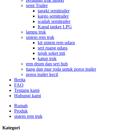
peralatan truk tangki
semi Trailer
tangki semitrailer
kargo semitrailer
wadah semitrailer
Kapal tanker LPG
lampu truk
sistem rem truk
kit sistem rem udara
seri ruang udara
tujuh soket inti
katup truk
rem drum dan seri hub
tiang dan mur roda untuk poros trailer
poros trailer kecil
Berita
FAQ
Tentang kami
Hubungi kami
Rumah
Produk
sistem rem truk
Kategori