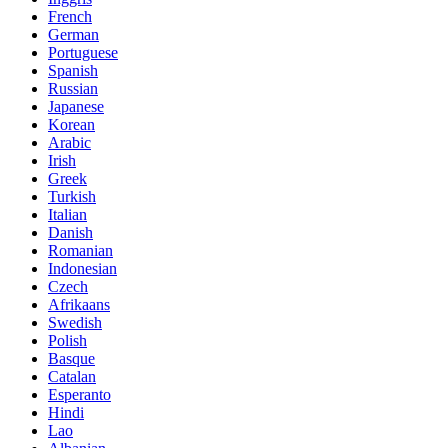
French
German
Portuguese
Spanish
Russian
Japanese
Korean
Arabic
Irish
Greek
Turkish
Italian
Danish
Romanian
Indonesian
Czech
Afrikaans
Swedish
Polish
Basque
Catalan
Esperanto
Hindi
Lao