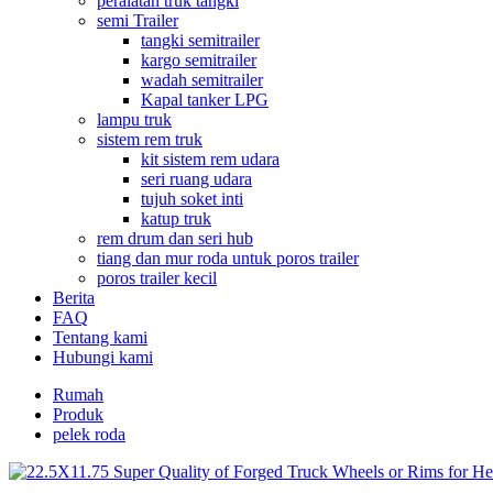
peralatan truk tangki
semi Trailer
tangki semitrailer
kargo semitrailer
wadah semitrailer
Kapal tanker LPG
lampu truk
sistem rem truk
kit sistem rem udara
seri ruang udara
tujuh soket inti
katup truk
rem drum dan seri hub
tiang dan mur roda untuk poros trailer
poros trailer kecil
Berita
FAQ
Tentang kami
Hubungi kami
Rumah
Produk
pelek roda