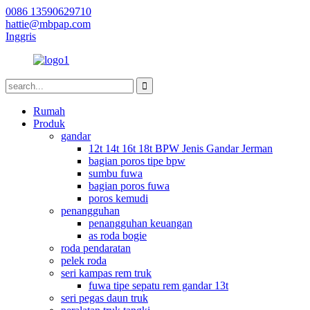
0086 13590629710
hattie@mbpap.com
Inggris
Rumah
Produk
gandar
12t 14t 16t 18t BPW Jenis Gandar Jerman
bagian poros tipe bpw
sumbu fuwa
bagian poros fuwa
poros kemudi
penangguhan
penangguhan keuangan
as roda bogie
roda pendaratan
pelek roda
seri kampas rem truk
fuwa tipe sepatu rem gandar 13t
seri pegas daun truk