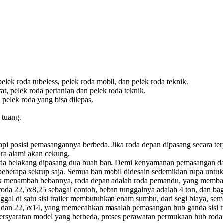
ek roda tubeless, pelek roda mobil, dan pelek roda teknik.
rat, pelek roda pertanian dan pelek roda teknik.
 pelek roda yang bisa dilepas.
 tuang.
tapi posisi pemasangannya berbeda. Jika roda depan dipasang secara te
ara alami akan cekung.
roda belakang dipasang dua buah ban. Demi kenyamanan pemasangan d
eberapa sekrup saja. Semua ban mobil didesain sedemikian rupa unt
uk menambah bebannya, roda depan adalah roda pemandu, yang membawa
roda 22,5x8,25 sebagai contoh, beban tunggalnya adalah 4 ton, dan bagi
gal di satu sisi trailer membutuhkan enam sumbu, dari segi biaya, sem
75 dan 22,5x14, yang memecahkan masalah pemasangan hub ganda sisi 
 persyaratan model yang berbeda, proses perawatan permukaan hub roda