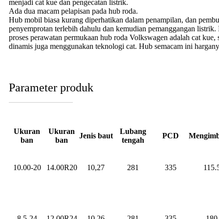
menjadi cat kue dan pengecatan listrik.
Ada dua macam pelapisan pada hub roda.
Hub mobil biasa kurang diperhatikan dalam penampilan, dan pembu
penyemprotan terlebih dahulu dan kemudian pemanggangan listrik. 
proses perawatan permukaan hub roda Volkswagen adalah cat kue, se
dinamis juga menggunakan teknologi cat. Hub semacam ini harganya
Parameter produk
Ukuran
Ukuran
Lubang
Jenis baut
PCD
Mengimb
ban
ban
tengah
10.00-20
14.00R20
10,27
281
335
115.
8.5-24
12.00R24
10,26
281
335
180