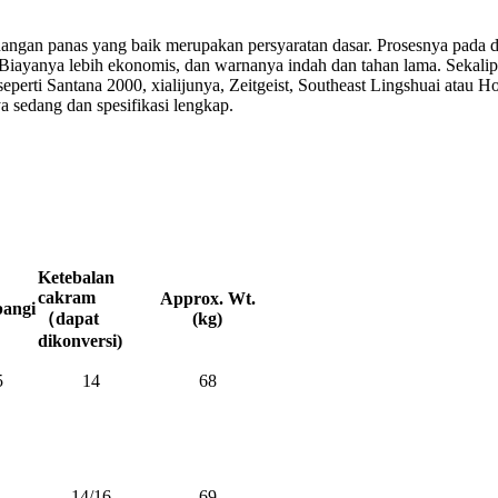
angan panas yang baik merupakan persyaratan dasar. Prosesnya pada
Biayanya lebih ekonomis, dan warnanya indah dan tahan lama. Sekali
perti Santana 2000, xialijunya, Zeitgeist, Southeast Lingshuai atau
 sedang dan spesifikasi lengkap.
Ketebalan
cakram
Approx. Wt.
angi
（dapat
(kg)
dikonversi)
5
14
68
14/16
69