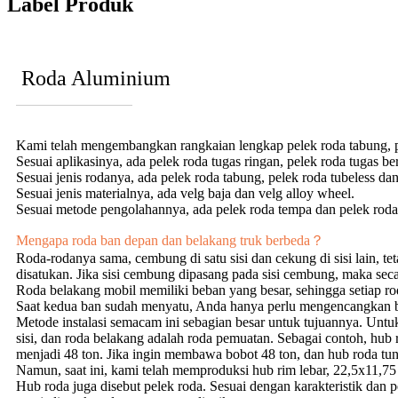
Label Produk
Roda Aluminium
Kami telah mengembangkan rangkaian lengkap pelek roda tabung, pel
Sesuai aplikasinya, ada pelek roda tugas ringan, pelek roda tugas be
Sesuai jenis rodanya, ada pelek roda tabung, pelek roda tubeless dan
Sesuai jenis materialnya, ada velg baja dan velg alloy wheel.
Sesuai metode pengolahannya, ada pelek roda tempa dan pelek roda
Mengapa roda ban depan dan belakang truk berbeda？
Roda-rodanya sama, cembung di satu sisi dan cekung di sisi lain, te
disatukan. Jika sisi cembung dipasang pada sisi cembung, maka sec
Roda belakang mobil memiliki beban yang besar, sehingga setiap 
Saat kedua ban sudah menyatu, Anda hanya perlu mengencangkan b
Metode instalasi semacam ini sebagian besar untuk tujuannya. Unt
sisi, dan roda belakang adalah roda pemuatan. Sebagai contoh, hub 
menjadi 48 ton. Jika ingin membawa bobot 48 ton, dan hub roda tung
Namun, saat ini, kami telah memproduksi hub rim lebar, 22,5x11,
Hub roda juga disebut pelek roda. Sesuai dengan karakteristik dan