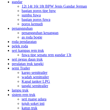
gandar
12t 14t 16t 18t BPW Jenis Gandar Jerman
bagian poros tipe bpw
sumbu fuwa
bagian poros fuwa
poros kemudi
penangguhan
penangguhan keuangan
as roda bogie
roda pendaratan
pelek roda
seri kampas rem truk
fuwa tipe sepatu rem gandar 13t
seri pegas daun truk
peralatan truk tangki
semi Trailer
kargo semitrailer
wadah semitrailer
Kapal tanker LPG
tangki semitrailer
lampu truk
sistem rem truk
seri ruang udara
tujuh soket inti
katup truk