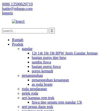
0086 13590629710
hattie@mbpap.com
Inggris
Rumah
Produk
gandar
12t 14t 16t 18t BPW Jenis Gandar Jerman
bagian poros tipe bpw
sumbu fuwa
bagian poros fuwa
poros kemudi
penangguhan
penangguhan keuangan
as roda bogie
roda pendaratan
pelek roda
seri kampas rem truk
fuwa tipe sepatu rem gandar 13t
seri pegas daun truk