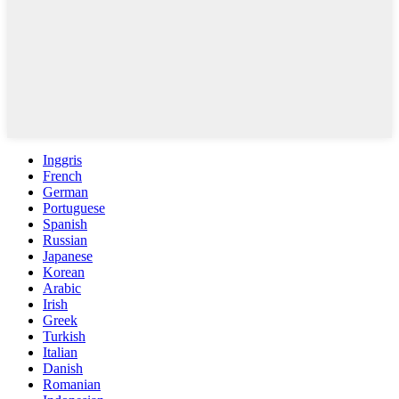
Inggris
French
German
Portuguese
Spanish
Russian
Japanese
Korean
Arabic
Irish
Greek
Turkish
Italian
Danish
Romanian