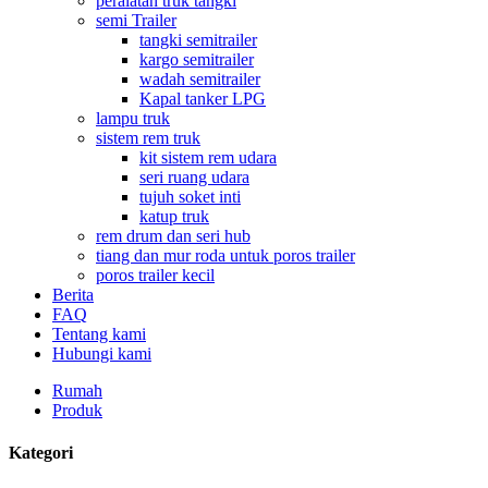
peralatan truk tangki
semi Trailer
tangki semitrailer
kargo semitrailer
wadah semitrailer
Kapal tanker LPG
lampu truk
sistem rem truk
kit sistem rem udara
seri ruang udara
tujuh soket inti
katup truk
rem drum dan seri hub
tiang dan mur roda untuk poros trailer
poros trailer kecil
Berita
FAQ
Tentang kami
Hubungi kami
Rumah
Produk
Kategori