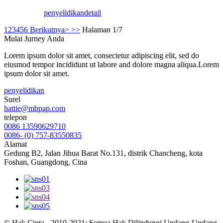
penyelidikan
detail
1
2
3
4
5
6
Berikutnya>
>>
Halaman 1/7
Mulai Jurney Anda
Lorem ipsum dolor sit amet, consectetur adipiscing elit, sed do
eiusmod tempor incididunt ut labore and dolore magna aliqua.Lorem
ipsum dolor sit amet.
penyelidikan
Surel
hattie@mbpap.com
telepon
0086 13590629710
0086- (0) 757-83550835
Alamat
Gedung B2, Jalan Jihua Barat No.131, distrik Chancheng, kota
Foshan, Guangdong, Cina
© Hak Cipta - 2010-2021: Semua Hak Dilindungi Undang-Undang.