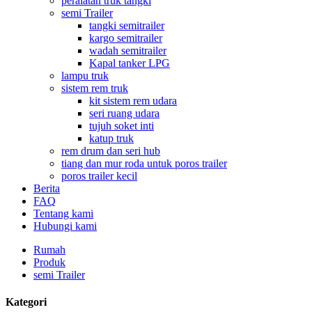
peralatan truk tangki
semi Trailer
tangki semitrailer
kargo semitrailer
wadah semitrailer
Kapal tanker LPG
lampu truk
sistem rem truk
kit sistem rem udara
seri ruang udara
tujuh soket inti
katup truk
rem drum dan seri hub
tiang dan mur roda untuk poros trailer
poros trailer kecil
Berita
FAQ
Tentang kami
Hubungi kami
Rumah
Produk
semi Trailer
Kategori