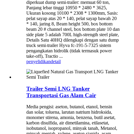
diperkuat dump semi-trailer: memuat 60 ton,
Panjang lebar tinggi 10950 * 2480 * 3625,
Ukuran kosong 10100 * 2308 * 1300mm, Sasis:
pelat sayap atas 20 * 140, pelat sayap bawah 20
* 140, jaring 8, Beam height 500, box bottom
beam 20 # channel steel, box bottom plate 10 dan
side plate 5 adalah 700L high-strength steel plate,
Details Satu 40HQ dilengkapi dengan satu dump
truck semi-trailer Hyva fc-191-5-7325 sistem
pengangkatan hidrolik (tidak termasuk power
take-off), Tractio ...
penyelidikan
detail
Trailer Semi LNG Tanker
Transportasi Gas Alam Cair
Media pengisi: aseton, butanol, etanol, bensin
dan solar, toluena, larutan natrium hidroksida,
monomer stirena, amonia, benzena, butil asetat,
karbon disulfida, air dimetilamina, etilasetat,
isobutanol, isopropanol, minyak tanah, Metanol,
minyak mentah, xylene, aseton sianida, asam