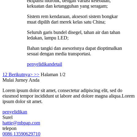
ekspansi hidrolik, dengan variasi ketebalan,
kekuatan dan ketangguhan yang seragam;
Sistem rem kendaraan, aksesori sistem bongkar
muat dipilih dari merek kelas satu China;
Seluruh garis bundel disegel, tahan air dan tahan
ledakan, lampu LED;
Bahan tangki dan asesorisnya dapat dioptimalkan
sesuai dengan media transportasi.
penyelidikan
detail
1
2
Berikutnya>
>>
Halaman 1/2
Mulai Jurney Anda
Lorem ipsum dolor sit amet, consectetur adipiscing elit, sed do
eiusmod tempor incididunt ut labore and dolore magna aliqua.Lorem
ipsum dolor sit amet.
penyelidikan
Surel
hattie@mbpap.com
telepon
0086 13590629710