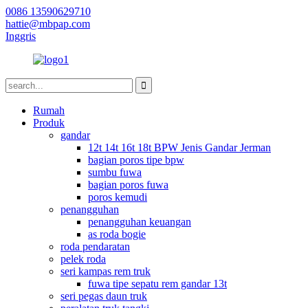
0086 13590629710
hattie@mbpap.com
Inggris
Rumah
Produk
gandar
12t 14t 16t 18t BPW Jenis Gandar Jerman
bagian poros tipe bpw
sumbu fuwa
bagian poros fuwa
poros kemudi
penangguhan
penangguhan keuangan
as roda bogie
roda pendaratan
pelek roda
seri kampas rem truk
fuwa tipe sepatu rem gandar 13t
seri pegas daun truk