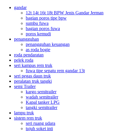
gandar
12t 14t 16t 18t BPW Jenis Gandar Jerman
bagian poros tipe bpw
sumbu fuwa
bagian poros fuwa
poros kemudi
penangguhan
penangguhan keuangan
as roda bogie
roda pendaratan
pelek roda
seri kampas rem truk
fuwa tipe sepatu rem gandar 13t
seri pegas daun truk
peralatan truk tangki
semi Trailer
kargo semitrailer
wadah semitrailer
Kapal tanker LPG
tangki semitrailer
lampu truk
sistem rem truk
seri ruang udara
tujuh soket inti