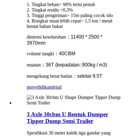
1. Tingkat beban> 98% terisi penuh
2. Tingkat residu <0,3%
3. Tinggi pengiriman> 15m paling cocok silo
4. Bongkar muat lebih cepat> 1,5 ton / menit
hemat bahan bakar
dimensi keseluruhan
：
11400 * 2500 *
3970mm
volume tangki
：
40CBM
muatan
：
36T (kepadatan: 900kg / m3)
mengekang berat badan
：
sekitar 9.5T
penyelidikan
detail
3 Axle 30cbm U Bentuk Dumper
Tipper Dump Semi Trailer
Spesifikasi 30 meter kubik tiga gandar yang