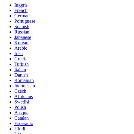
Inggris
French
German
Portuguese
Spanish
Russian
Japanese
Korean
Arabic
Irish
Greek
Turkish
Italian
Danish
Romanian
Indonesian
Czech
Afrikaans
Swedish
Polish
Basque
Catalan
Esperanto
Hindi