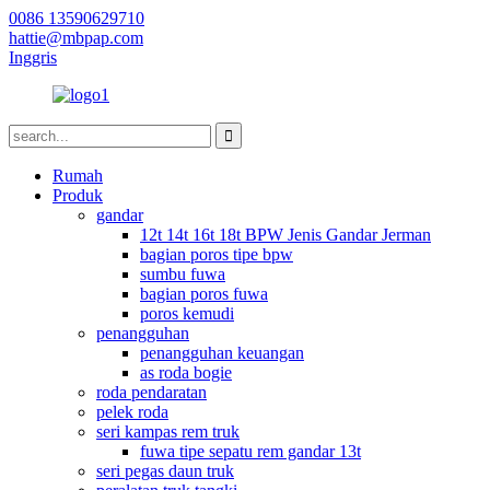
0086 13590629710
hattie@mbpap.com
Inggris
Rumah
Produk
gandar
12t 14t 16t 18t BPW Jenis Gandar Jerman
bagian poros tipe bpw
sumbu fuwa
bagian poros fuwa
poros kemudi
penangguhan
penangguhan keuangan
as roda bogie
roda pendaratan
pelek roda
seri kampas rem truk
fuwa tipe sepatu rem gandar 13t
seri pegas daun truk