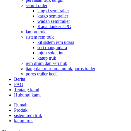
peralatan truk tangki
semi Trailer
tangki semitrailer
kargo semitrailer
wadah semitrailer
Kapal tanker LPG
lampu truk
sistem rem truk
kit sistem rem udara
seri ruang udara
tujuh soket inti
katup truk
rem drum dan seri hub
tiang dan mur roda untuk poros trailer
poros trailer kecil
Berita
FAQ
Tentang kami
Hubungi kami
Rumah
Produk
sistem rem truk
katup truk