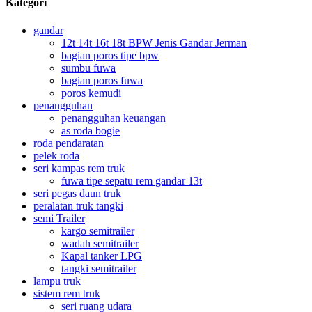
Kategori
gandar
12t 14t 16t 18t BPW Jenis Gandar Jerman
bagian poros tipe bpw
sumbu fuwa
bagian poros fuwa
poros kemudi
penangguhan
penangguhan keuangan
as roda bogie
roda pendaratan
pelek roda
seri kampas rem truk
fuwa tipe sepatu rem gandar 13t
seri pegas daun truk
peralatan truk tangki
semi Trailer
kargo semitrailer
wadah semitrailer
Kapal tanker LPG
tangki semitrailer
lampu truk
sistem rem truk
seri ruang udara