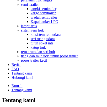
peralatan truk tangki
semi Trailer
tangki semitrailer
kargo semitrailer
wadah semitrailer
Kapal tanker LPG
lampu truk
sistem rem truk
kit sistem rem udara
seri ruang udara
tujuh soket inti
katup truk
rem drum dan seri hub
tiang dan mur roda untuk poros trailer
poros trailer kecil
Berita
FAQ
Tentang kami
Hubungi kami
Rumah
Tentang kami
Tentang kami