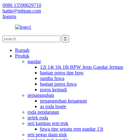
0086 13590629710
hattie@mbpap.com
Inggris
Rumah
Produk
gandar
12t 14t 16t 18t BPW Jenis Gandar Jerman
bagian poros tipe bpw
sumbu fuwa
bagian poros fuwa
poros kemudi
penangguhan
penangguhan keuangan
as roda bogie
roda pendaratan
pelek roda
seri kampas rem truk
fuwa tipe sepatu rem gandar 13t
seri pegas daun truk