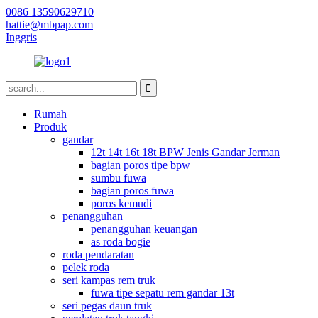
0086 13590629710
hattie@mbpap.com
Inggris
Rumah
Produk
gandar
12t 14t 16t 18t BPW Jenis Gandar Jerman
bagian poros tipe bpw
sumbu fuwa
bagian poros fuwa
poros kemudi
penangguhan
penangguhan keuangan
as roda bogie
roda pendaratan
pelek roda
seri kampas rem truk
fuwa tipe sepatu rem gandar 13t
seri pegas daun truk