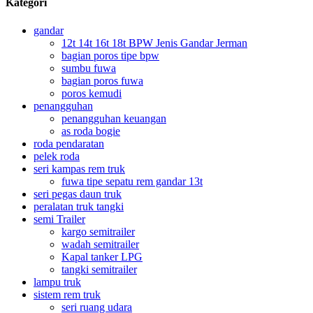
Kategori
gandar
12t 14t 16t 18t BPW Jenis Gandar Jerman
bagian poros tipe bpw
sumbu fuwa
bagian poros fuwa
poros kemudi
penangguhan
penangguhan keuangan
as roda bogie
roda pendaratan
pelek roda
seri kampas rem truk
fuwa tipe sepatu rem gandar 13t
seri pegas daun truk
peralatan truk tangki
semi Trailer
kargo semitrailer
wadah semitrailer
Kapal tanker LPG
tangki semitrailer
lampu truk
sistem rem truk
seri ruang udara