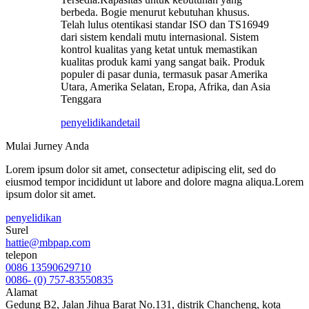
berbeda. Bogie menurut kebutuhan khusus.
Telah lulus otentikasi standar ISO dan TS16949
dari sistem kendali mutu internasional. Sistem
kontrol kualitas yang ketat untuk memastikan
kualitas produk kami yang sangat baik. Produk
populer di pasar dunia, termasuk pasar Amerika
Utara, Amerika Selatan, Eropa, Afrika, dan Asia
Tenggara
penyelidikan
detail
Mulai Jurney Anda
Lorem ipsum dolor sit amet, consectetur adipiscing elit, sed do
eiusmod tempor incididunt ut labore and dolore magna aliqua.Lorem
ipsum dolor sit amet.
penyelidikan
Surel
hattie@mbpap.com
telepon
0086 13590629710
0086- (0) 757-83550835
Alamat
Gedung B2, Jalan Jihua Barat No.131, distrik Chancheng, kota