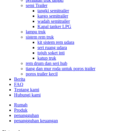
peralatan truk tangki
semi Trailer
tangki semitrailer
kargo semitrailer
wadah semitrailer
Kapal tanker LPG
lampu truk
sistem rem truk
kit sistem rem udara
seri ruang udara
tujuh soket inti
katup truk
rem drum dan seri hub
tiang dan mur roda untuk poros trailer
poros trailer kecil
Berita
FAQ
Tentang kami
Hubungi kami
Rumah
Produk
penangguhan
penangguhan keuangan