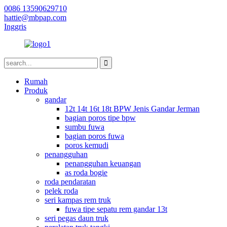
0086 13590629710
hattie@mbpap.com
Inggris
Rumah
Produk
gandar
12t 14t 16t 18t BPW Jenis Gandar Jerman
bagian poros tipe bpw
sumbu fuwa
bagian poros fuwa
poros kemudi
penangguhan
penangguhan keuangan
as roda bogie
roda pendaratan
pelek roda
seri kampas rem truk
fuwa tipe sepatu rem gandar 13t
seri pegas daun truk