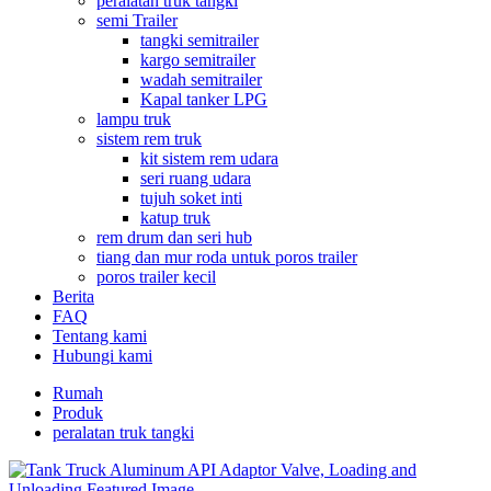
peralatan truk tangki
semi Trailer
tangki semitrailer
kargo semitrailer
wadah semitrailer
Kapal tanker LPG
lampu truk
sistem rem truk
kit sistem rem udara
seri ruang udara
tujuh soket inti
katup truk
rem drum dan seri hub
tiang dan mur roda untuk poros trailer
poros trailer kecil
Berita
FAQ
Tentang kami
Hubungi kami
Rumah
Produk
peralatan truk tangki