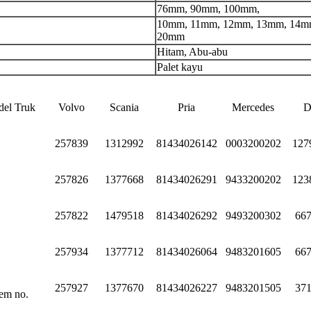
76mm, 90mm, 100mm,
10mm, 11mm, 12mm, 13mm, 14m
20mm
Hitam, Abu-abu
Palet kayu
el Truk
Volvo
Scania
Pria
Mercedes
D
257839
1312992
81434026142
0003200202
127
257826
1377668
81434026291
9433200202
123
257822
1479518
81434026292
9493200302
66
257934
1377712
81434026064
9483201605
66
257927
1377670
81434026227
9483201505
37
em no.