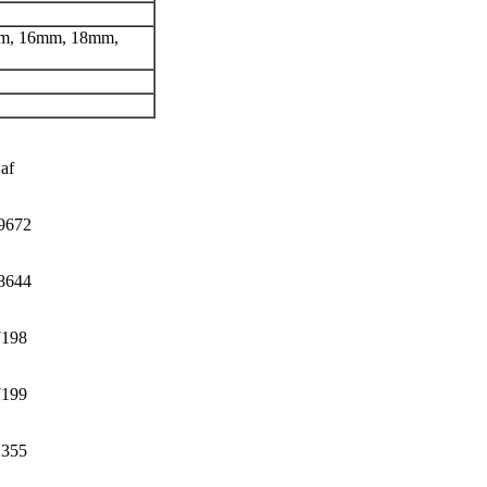
m, 16mm, 18mm,
af
9672
8644
7198
7199
1355