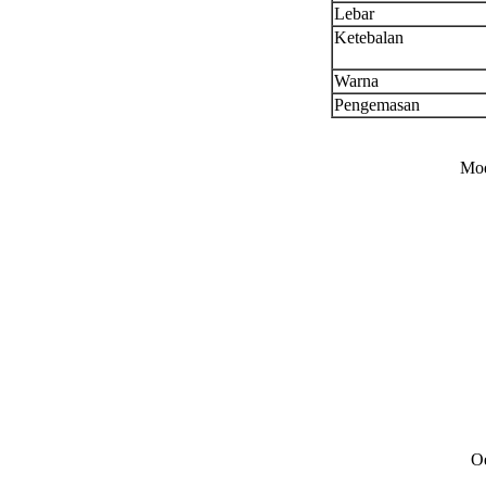
Lebar
Ketebalan
Warna
Pengemasan
Mod
O