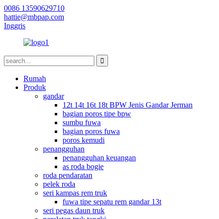
0086 13590629710
hattie@mbpap.com
Inggris
Rumah
Produk
gandar
12t 14t 16t 18t BPW Jenis Gandar Jerman
bagian poros tipe bpw
sumbu fuwa
bagian poros fuwa
poros kemudi
penangguhan
penangguhan keuangan
as roda bogie
roda pendaratan
pelek roda
seri kampas rem truk
fuwa tipe sepatu rem gandar 13t
seri pegas daun truk