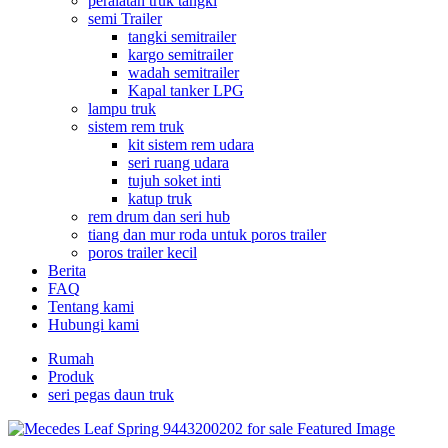
peralatan truk tangki
semi Trailer
tangki semitrailer
kargo semitrailer
wadah semitrailer
Kapal tanker LPG
lampu truk
sistem rem truk
kit sistem rem udara
seri ruang udara
tujuh soket inti
katup truk
rem drum dan seri hub
tiang dan mur roda untuk poros trailer
poros trailer kecil
Berita
FAQ
Tentang kami
Hubungi kami
Rumah
Produk
seri pegas daun truk