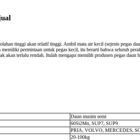
jual
han tinggi akan relatif tinggi. Ambil mata air kecil (sejenis pegas da
 memiliki permintaan untuk pegas kecil, itu berarti bahwa seluruh peral
dak akan terlalu rendah. Itulah mengapa memilih produsen pegas daun b
Daun musim semi
60Si2Mn, SUP7, SUP9
PRIA, VOLVO, MERCEDES, S
20-100kg